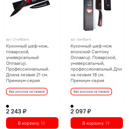
арт.
ChiefBlank
арт.
SanBlank
Кухонный шеф-нож,
Кухонный шеф-нож
поварской,
японский Сантоку
универсальный
Onnaaruji. Поварской,
Onnaaruji.
универсальный,
Профессиональный.
профессиональный.Дли
Длина лезвия 21 см.
на лезвия 18 см.
Премиум-серия
Премиум-серия
Без рисунка на лезвие
Без рисунка на лезвие
2 243 ₽
2 097 ₽
В корзину
В корзину