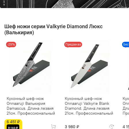
Шеф ножи серии Valkyrie Diamond Люкс
(Валькирия)
-29%
Предзаказ
Бес
Кухонный шеф-нож
Кухонный шеф-нож
Ку
Onnaaruji Валькирия
Onnaaruji Valkyrie Blank
Onn
Damascus. Длина лезвия
Diamond. Длина лезвия
Дли
21см. Профессиональный
21см. Профессиональный
Пр
6 451 ₽
3 980 ₽
4 1
9 144 ₽