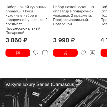
Набор ножей кухонных
Набор ножей кухонных
Наб
onnaaruji. Ножи
onnaaruji в подарочной
Onn
кухонные набор в
упаковке. 2 предмета.
Под
подарочной упаковке. 2
Профессиональный.
Про
предмета.
Поварской
Пов
Профессиональный.
Поварской
3 860 ₽
3 990 ₽
4 