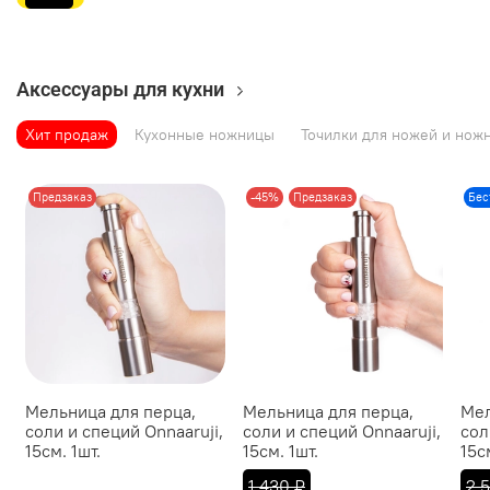
Аксессуары для кухни
Хит продаж
Кухонные ножницы
Точилки для ножей и нож
Предзаказ
-45%
Предзаказ
Бес
Мельница для перца,
Мельница для перца,
Мел
соли и специй Onnaaruji,
соли и специй Onnaaruji,
сол
15см. 1шт.
15см. 1шт.
15с
1 430 ₽
2 