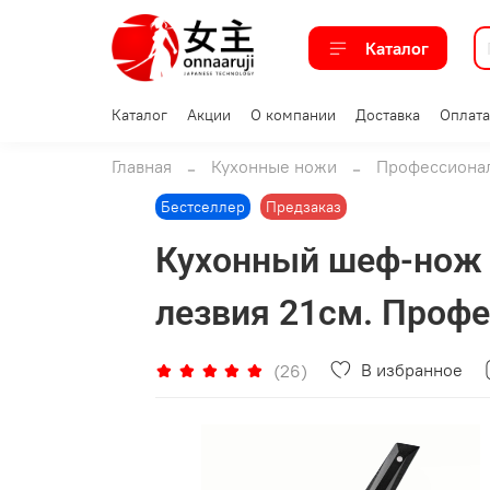
Каталог
Каталог
Акции
О компании
Доставка
Оплата
Главная
Кухонные ножи
Профессиона
Бестселлер
Предзаказ
Кухонный шеф-нож O
лезвия 21см. Проф
В избранное
(26)