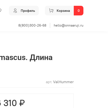
Профиль
Корзина
0
8(800)300-26-68
hello@onnaaruji.ru
amascus. Длина
арт.
ValHummer
6 310 ₽