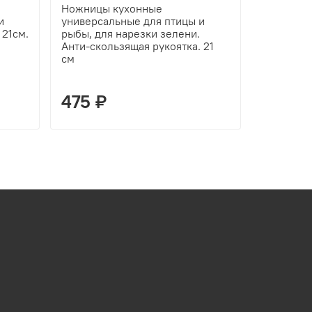
Ножницы кухонные
Точилка 
и
универсальные для птицы и
Onnaaruji
 21см.
рыбы, для нарезки зелени.
слота для
Анти-скользящая рукоятка. 21
регулиру
см
Професси
2 005 ₽
475 ₽
1 320