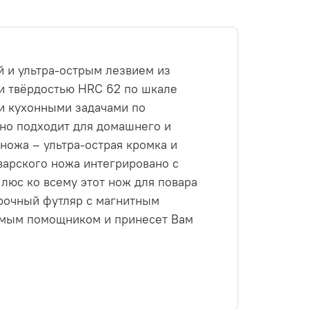
 и ультра-острым лезвием из
и твёрдостью HRC 62 по шкале
и кухонными задачами по
чно подходит для домашнего и
ножа – ультра-острая кромка и
арского ножа интегрировано с
люс ко всему этот нож для повара
арочный футляр c магнитным
имым помощником и принесет Вам